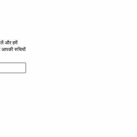
यर होम
हमारे बारे में
फ़ीचर्ड जॉब
स्थान
लें और हमें
र आपकी रुचियों