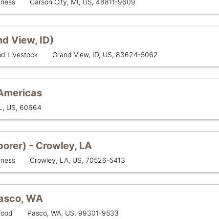
लोकेशन
iness
Carson City, MI, US, 48811-9609
d View, ID)
लोकेशन
d Livestock
Grand View, ID, US, 83624-5062
 Americas
IL, US, 60664
orer) - Crowley, LA
लोकेशन
iness
Crowley, LA, US, 70526-5413
 Pasco, WA
लोकेशन
Food
Pasco, WA, US, 99301-9533