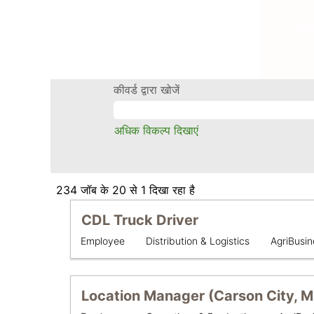
(वर्तमान
होम
|
Simplot पर
पृष्ठ)
करि
भाषा
प्रोफ़ाइल देखें
इसके लिए खोज परिणाम
"".
कीवर्ड द्वारा खोजें
अधिक विकल्प दिखाएं
इसके
234 जॉब के 20 से 1 दिखा रहा है
लिए
शीर्षक
कार्य
CDL Truck Driver
खोज
जानकारी
परिणाम
कस्टम
विभाग
कस्टम
Employee
Distribution & Logistics
AgriBusin
की
"".
फ़ील्ड
फ़ील्ड
पूरी
234
3
1
सामग्री
जॉब
शीर्षक
कार्य
को
Location Manager (Carson City, M
के
जानकारी
देखने
20