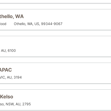
thello, WA
लोकेशन
Food
Othello, WA, US, 99344-9067
, AU, 6100
 APAC
VIC, AU, 3194
 Kelso
ेशन
lso, NSW, AU, 2795