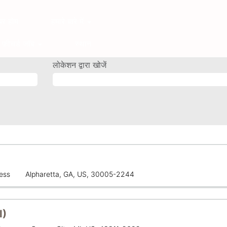
यर होम
हमारे बारे में
फ़ीचर्ड जॉब
स्थान
लोकेशन द्वारा खोजें
लोकेशन
ess
Alpharetta, GA, US, 30005-2244
I)